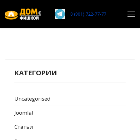
8 (901) 722-77-77
Поиск
Главная
КАТЕГОРИИ
О нас
Услуги
">
Uncategorised
Статьи
Joomla!
">
Работы
Статьи
Отзывы