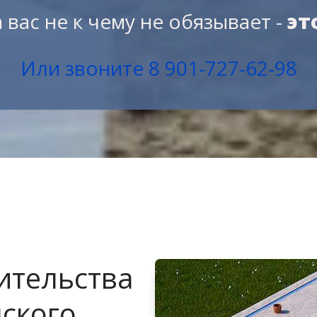
 вас не к чему не обязывает -
эт
Или звоните 8 901-727-62-98
ительства
ского