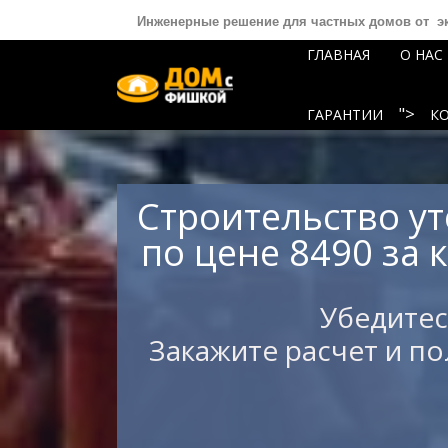
Инженерные решение для частных домов от эк
ГЛАВНАЯ
О НАС
">
ГАРАНТИИ
К
Главная
О нас
Строительство у
Услуги
по цене 8490 за 
">
Статьи
Убедитес
">
Закажите расчет и по
Работы
Отзывы
Гарантии