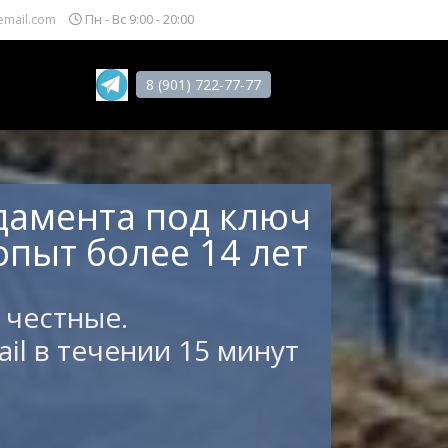
email.com
Пн - Вс 9:00 - 20:00
8 (901) 722-77-77
дамента под ключ
опыт более 14 лет
 честные.
il в течении 15 минут