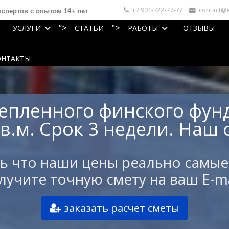
+7 901-722-77-77
contact@
спертов с опытом 14+ лет
">
">
УСЛУГИ
СТАТЬИ
РАБОТЫ
ОТЗЫВЫ
Поиск
ОНТАКТЫ
тепленного финского фун
кв.м. Срок 3 недели. Наш 
ь что наши цены реально самые
лучите точную смету на ваш E-ma
заказать расчет сметы