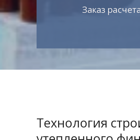
">
Заказ расчета
Контакты
Технология стро
утепленного фин