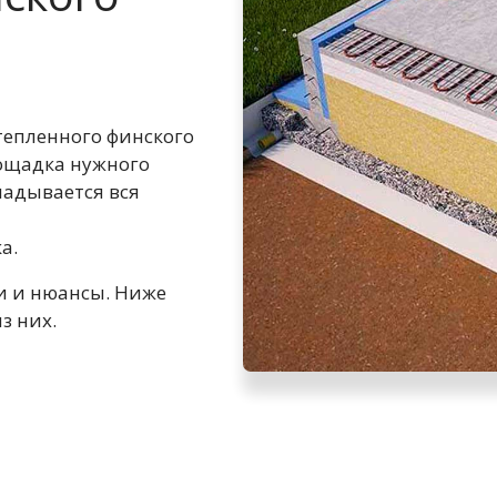
утепленного финского
ощадка нужного
ладывается вся
ка.
и и нюансы. Ниже
з них.