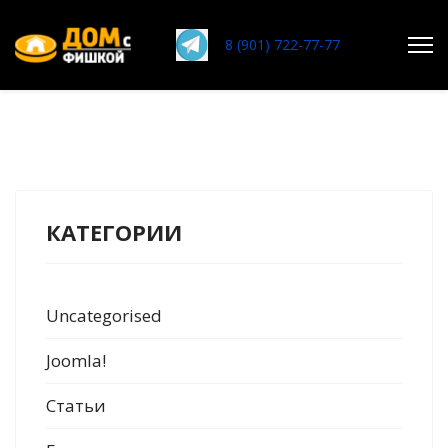
8 (901) 722-77-77
Поиск
Главная
КАТЕГОРИИ
О нас
Услуги
">
Uncategorised
Статьи
Joomla!
">
Работы
Статьи
Отзывы