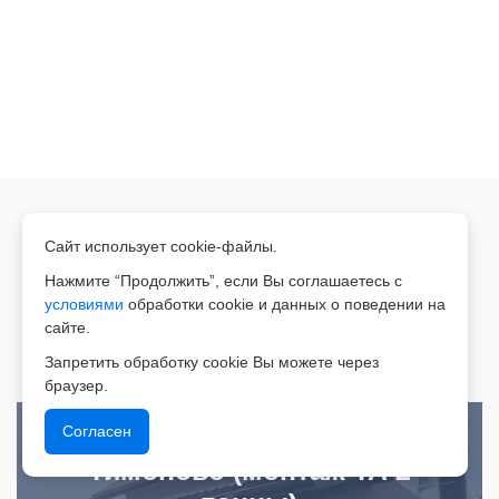
Сайт использует cookie-файлы.
Нажмите “Продолжить”, если Вы соглашаетесь с
Подробный разбор по каждому
условиями
обработки cookie и данных о поведении на
сайте.
объекту смотрите ниже.
Запретить обработку cookie Вы можете через
браузер.
Согласен
Тимоново (монтаж ТА 2