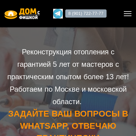
8 (901) 722-77-77
Поиск
Реконструкция отопления с
Главная
гарантией 5 лет от мастеров с
О нас
практическим опытом более 13 лет!
Услуги
Работаем по Москве и московской
">
области.
Статьи
ЗАДАЙТЕ ВАШ ВОПРОСЫ В
">
Работы
WHATSАPP, ОТВЕЧАЮ
Отзывы