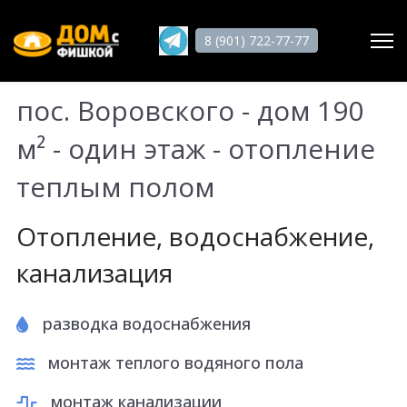
8 (901) 722-77-77
пос. Воровского - дом 190
Поиск
м² - один этаж - отопление
теплым полом
Главная
О нас
Отопление, водоснабжение,
Услуги
канализация
Статьи
Работы
разводка водоснабжения
Отзывы
монтаж теплого водяного пола
Гарантии
монтаж канализации