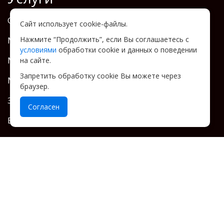
Отопление теплоаккумулятором
Сайт использует cookie-файлы.
Монтаж теплых водяных полов
Нажмите “Продолжить”, если Вы соглашаетесь с
условиями
обработки cookie и данных о поведении
Монтаж радиаторов
на сайте.
Запретить обработку cookie Вы можете через
Монтаж канализации
браузер.
Заведение воды в дом
Согласен
Водоснабжение
Вентиляция
Контакты
Тел:
+7 (901) 722-77-77
Telegram - написать
Email:
domsfishkoi@gmail.com
Ежедневно: 9:00 до 20:00