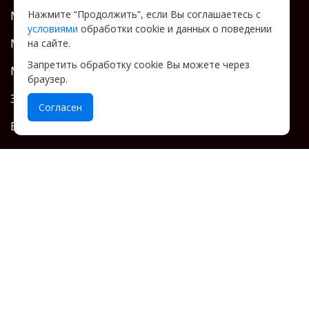
Монтаж теплых водяных полов
Нажмите “Продолжить”, если Вы соглашаетесь с
условиями
обработки cookie и данных о поведении
Монтаж радиаторов
на сайте.
Запретить обработку cookie Вы можете через
Монтаж канализации
браузер.
Заведение воды в дом
Согласен
Водоснабжение
Вентиляция
Контакты
Тел:
+7 (901) 722-77-77
Telegram - написать
Email:
domsfishkoi@gmail.com
Ежедневно: 9:00 до 20:00
Работаем в Москве и Московской области