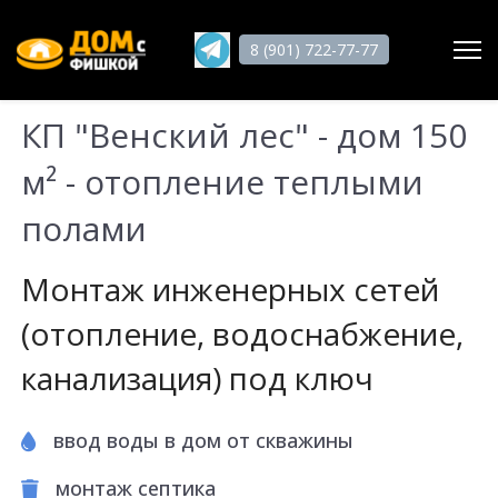
8 (901) 722-77-77
КП "Венский лес" - дом 150
Поиск
м² - отопление теплыми
полами
Главная
О нас
Монтаж инженерных сетей
Услуги
(отопление, водоснабжение,
Статьи
канализация) под ключ
Работы
Отзывы
ввод воды в дом от скважины
Гарантии
монтаж септика