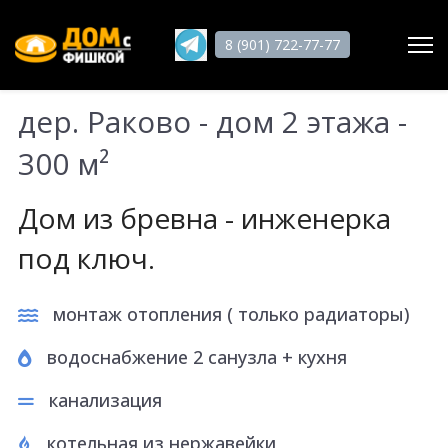
8 (901) 722-77-77
дер. Раково - дом 2 этажа -
Поиск
300 м²
Главная
Дом из бревна - инженерка
О нас
под ключ.
Услуги
монтаж отопления ( только радиаторы)
Статьи
Работы
водоснабжение 2 санузла + кухня
Отзывы
канализация
Гарантии
котельная из нержавейки