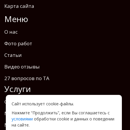
Карта сайта
Меню
О нас
Фото работ
Статьи
Видео отзывы
27 вопросов по ТА
Услуги
Отопление теплоаккумулятором
Сайт использует cookie-файлы.
Монтаж теплых водяных полов
Нажмите “Продолжить”, если Вы соглашаетесь с
условиями
обработки cookie и данных о поведении
Монтаж радиаторов
на сайте.