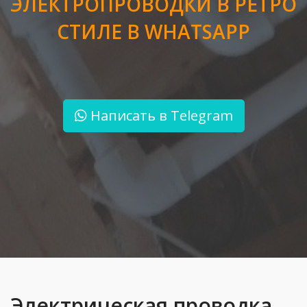
ЭЛЕКТРОПРОВОДКИ
В РЕТРО
">
СТИЛЕ В WHATSАPP
Контакты
Написать в Telegram
Электрическая проводка