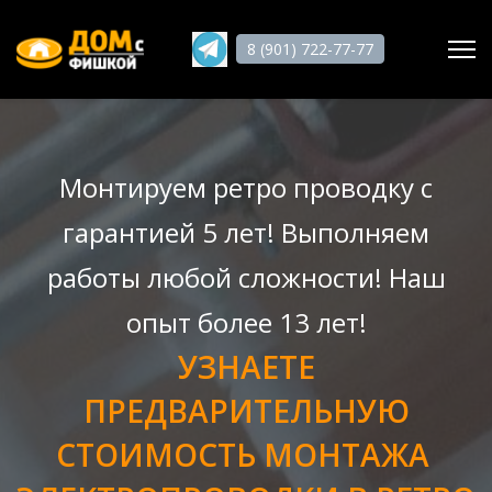
8 (901) 722-77-77
Поиск
Монтируем ретро проводку с
Главная
гарантией 5 лет! Выполняем
О нас
работы любой сложности! Наш
Услуги
опыт более 13 лет!
Статьи
УЗНАЕТЕ
Работы
ПРЕДВАРИТЕЛЬНУЮ
Отзывы
СТОИМОСТЬ МОНТАЖА
Гарантии